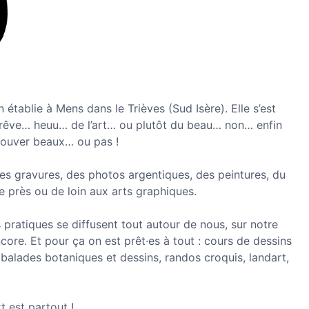
tablie à Mens dans le Trièves (Sud Isère). Elle s’est
u rêve… heuu… de l’art… ou plutôt du beau… non… enfin
trouver beaux… ou pas !
des gravures, des photos argentiques, des peintures, du
e près ou de loin aux arts graphiques.
s pratiques se diffusent tout autour de nous, sur notre
encore. Et pour ça on est prêt·es à tout : cours de dessins
, balades botaniques et dessins, randos croquis, landart,
t est partout !