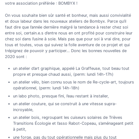
votre association préférée : BOMBYX !
On vous souhaite bien sûr santé et bonheur, mais aussi convivialité
et doux labeur dans les nouveaux ateliers de Bombyx. Parce qu’il
faut dire que l’année dernière malgré la tendance à rester chez soi
entre soi, certain.e.s d’entre nous en ont profité pour construire leur
chez soi dans l’usine à soie. Mais pas que pour soi à vrai dire, pour
tous et toutes, vous qui suivez la folle aventure de ce projet et qui
trépignez de pouvoir y participer… Donc les bonnes nouvelles de
2020 sont :
un atelier d’art graphique, appelé La Graffeuse, tout beau tout
propre et presque chaud aussi, (perm: lundi 14h-17h)
un atelier vélo, bien connu sous le nom de Re-cycle-art, toujours
opérationnel, (perm: lundi 14h-18h)
un labo photo, presque fini, l’eau restant à installer,
un atelier couture, qui se construit à une vitesse supra-
incroyable,
un atelier bois, regroupant les cuiseurs solaires de Trièves
Transitions Écologie et l’asso Rabot-Copeau, s’aménageant petit
à petit,
une forge, pas du tout opérationnelle mais plus du tout