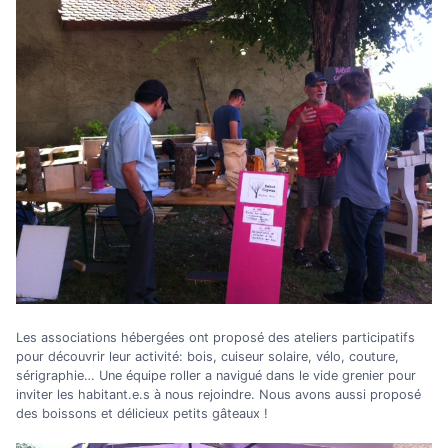
Les associations hébergées ont proposé des ateliers participatifs
pour découvrir leur activité: bois, cuiseur solaire, vélo, couture,
sérigraphie… Une équipe roller a navigué dans le vide grenier pour
inviter les habitant.e.s à nous rejoindre. Nous avons aussi proposé
des boissons et délicieux petits gâteaux !