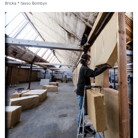
Bricka * l’asso Bombyx