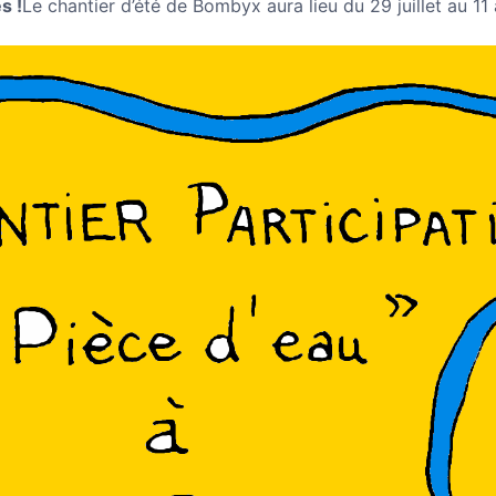
s !
Le chantier d’été de Bombyx aura lieu du 29 juillet au 11 